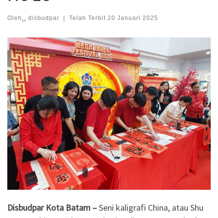
Oleh␣
disbudpar
|
Telah Terbit
20 Januari 2025
Disbudpar Kota Batam –
Seni kaligrafi China, atau Shu