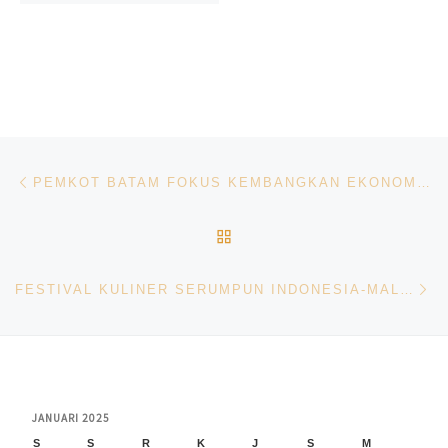
Navigasi pos
Previous post
PEMKOT BATAM FOKUS KEMBANGKAN EKONOMI KREATIF KULINER UNTUK DAYA TARIK WISATA
BACK TO POST LIST
Ne
FESTIVAL KULINER SERUMPUN INDONESIA-MALAYSIA MERIAHKAN IFTAR RAMADHAN DI JOHOR BAHRU
JANUARI 2025
S
S
R
K
J
S
M