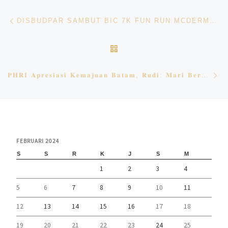
Navigasi pos
Previous post
DISBUDPAR SAMBUT BIC 7K FUN RUN MCDERMOTT DAN DIIKUTI MANCANEGARA
BACK TO POST LIST
Ne
𝐏𝐇𝐑𝐈 𝐀𝐩𝐫𝐞𝐬𝐢𝐚𝐬𝐢 𝐊𝐞𝐦𝐚𝐣𝐮𝐚𝐧 𝐁𝐚𝐭𝐚𝐦, 𝐑𝐮𝐝𝐢: 𝐌𝐚𝐫𝐢 𝐁𝐞𝐫𝐬𝐚𝐦𝐚 𝐌𝐚𝐣𝐮𝐤𝐚𝐧 𝐏𝐚𝐫𝐢𝐰𝐢𝐬𝐚𝐭𝐚
FEBRUARI 2024
S
S
R
K
J
S
M
1
2
3
4
5
6
7
8
9
10
11
12
13
14
15
16
17
18
19
20
21
22
23
24
25