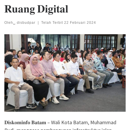
𝐑𝐮𝐚𝐧𝐠 𝐃𝐢𝐠𝐢𝐭𝐚𝐥
Oleh␣
disbudpar
|
Telah Terbit
22 Februari 2024
𝐃𝐢𝐬𝐤𝐨𝐦𝐢𝐧𝐟𝐨 𝐁𝐚𝐭𝐚𝐦 – Wali Kota Batam, Muhammad