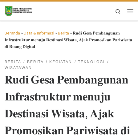
Skip to content
Search
Me
Beranda
»
Data & Informasi
»
Berita
»
𝐑𝐮𝐝𝐢 𝐆𝐞𝐬𝐚 𝐏𝐞𝐦𝐛𝐚𝐧𝐠𝐮𝐧𝐚𝐧
𝐈𝐧𝐟𝐫𝐚𝐬𝐭𝐫𝐮𝐤𝐭𝐮𝐫 𝐦𝐞𝐧𝐮𝐣𝐮 𝐃𝐞𝐬𝐭𝐢𝐧𝐚𝐬𝐢 𝐖𝐢𝐬𝐚𝐭𝐚, 𝐀𝐣𝐚𝐤 𝐏𝐫𝐨𝐦𝐨𝐬𝐢𝐤𝐚𝐧 𝐏𝐚𝐫𝐢𝐰𝐢𝐬𝐚𝐭𝐚
𝐝𝐢 𝐑𝐮𝐚𝐧𝐠 𝐃𝐢𝐠𝐢𝐭𝐚𝐥
BERITA
BERITA
KEGIATAN
TEKNOLOGI
WISATAWAN
𝐑𝐮𝐝𝐢 𝐆𝐞𝐬𝐚 𝐏𝐞𝐦𝐛𝐚𝐧𝐠𝐮𝐧𝐚𝐧
𝐈𝐧𝐟𝐫𝐚𝐬𝐭𝐫𝐮𝐤𝐭𝐮𝐫 𝐦𝐞𝐧𝐮𝐣𝐮
𝐃𝐞𝐬𝐭𝐢𝐧𝐚𝐬𝐢 𝐖𝐢𝐬𝐚𝐭𝐚, 𝐀𝐣𝐚𝐤
𝐏𝐫𝐨𝐦𝐨𝐬𝐢𝐤𝐚𝐧 𝐏𝐚𝐫𝐢𝐰𝐢𝐬𝐚𝐭𝐚 𝐝𝐢