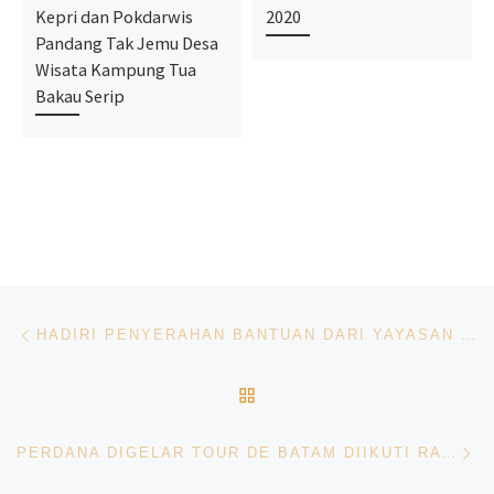
Kepri dan Pokdarwis
2020
Pandang Tak Jemu Desa
Wisata Kampung Tua
Bakau Serip
Navigasi pos
Previous post
HADIRI PENYERAHAN BANTUAN DARI YAYASAN CITRA MAS, JEFRIDIN UNGKAPKAN ANGKA STUNTING DI KOTA BATAM MENURUN
BACK TO POST LIST
Ne
PERDANA DIGELAR TOUR DE BATAM DIIKUTI RATUSAN PESEPEDA MACANEGARA