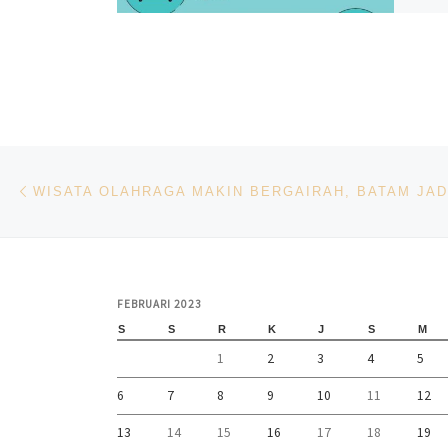
Navigasi pos
Previous post
FEBRUARI 2023
S
S
R
K
J
S
M
1
2
3
4
5
6
7
8
9
10
11
12
13
14
15
16
17
18
19