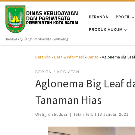
Skip to content
BERANDA
PROFIL
PRODUK HUKUM
Budaya Dijulang, Pariwisata Gemilang
Beranda
»
Data & Informasi
»
Berita
»
Aglonema Big Leaf
BERITA
KEGIATAN
Aglonema Big Leaf d
Tanaman Hias
Oleh␣
disbudpar
|
Telah Terbit
13 Januari 2021