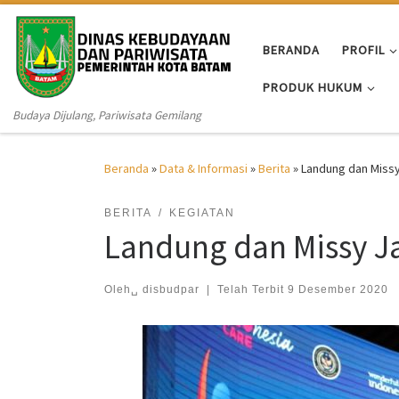
Skip to content
BERANDA
PROFIL
PRODUK HUKUM
Budaya Dijulang, Pariwisata Gemilang
Beranda
»
Data & Informasi
»
Berita
»
Landung dan Missy
BERITA
KEGIATAN
Landung dan Missy J
Oleh␣
disbudpar
|
Telah Terbit
9 Desember 2020