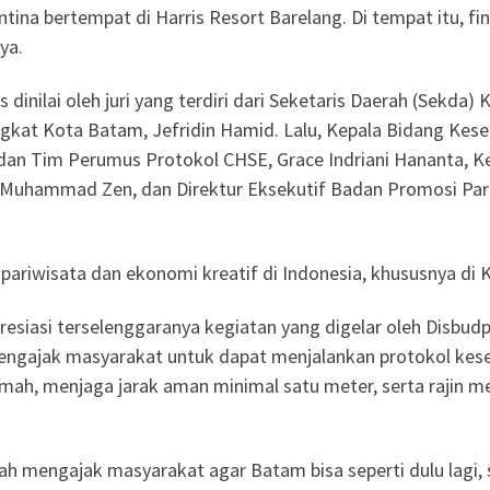
tina bertempat di Harris Resort Barelang. Di tempat itu, fi
ya.
s dinilai oleh juri yang terdiri dari Seketaris Daerah (Sekda
kat Kota Batam, Jefridin Hamid. Lalu, Kepala Bidang Kese
 dan Tim Perumus Protokol CHSE, Grace Indriani Hananta, 
 Muhammad Zen, dan Direktur Eksekutif Badan Promosi Par
pariwisata dan ekonomi kreatif di Indonesia, khususnya di 
siasi terselenggaranya kegiatan yang digelar oleh Disbudp
gajak masyarakat untuk dapat menjalankan protokol keseha
umah, menjaga jarak aman minimal satu meter, serta rajin me
 mengajak masyarakat agar Batam bisa seperti dulu lagi, 